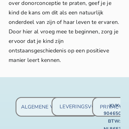
over donorconceptie te praten, geef je je
kind de kans om dit als een natuurlijk
onderdeel van zijn of haar leven te ervaren.
Door hier al vroeg mee te beginnen, zorg je
ervoor dat je kind zijn
ontstaansgeschiedenis op een positieve
manier leert kennen.
KVK:
LEVERINGSVOORWAARDE
ALGEMENE VOORWAARDEN
PRIVACY
90465067
BTW:
NL865325