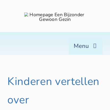
Skip
to
content
Menu
Home
Winkel
Kinderen vertellen
Over ons
Blog
over
Contact