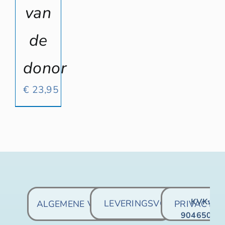
van
de
donor
€
23,95
KVK:
LEVERINGSVOORWAARDE
ALGEMENE VOORWAARDEN
PRIVACY
90465067