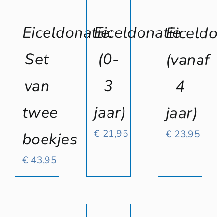
Eiceldonatie
Eiceldonatie:
Eiceldo
(0-
Set
(vanaf
3
van
4
jaar)
twee
jaar)
€
21,95
€
23,95
boekjes
€
43,95