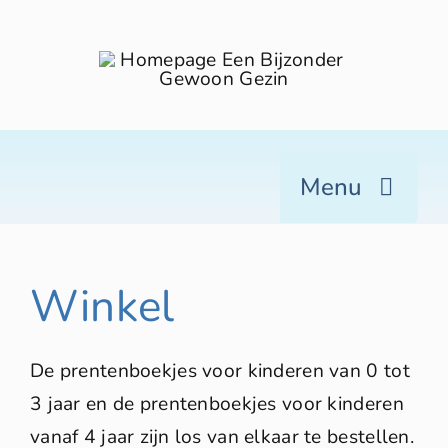
Skip
to
content
Menu
Home
Winkel
Winkel
Over ons
Blog
De prentenboekjes voor kinderen van 0 tot
3 jaar en de prentenboekjes voor kinderen
Contact
vanaf 4 jaar zijn los van elkaar te bestellen.