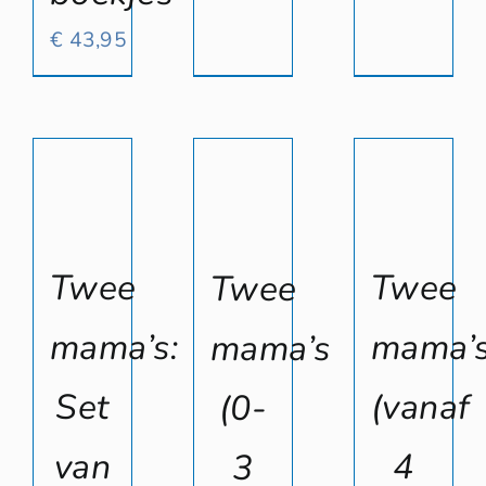
€
43,95
Twee
Twee
Twee
mama’s:
mama’
mama’s
Set
(vanaf
(0-
van
4
3