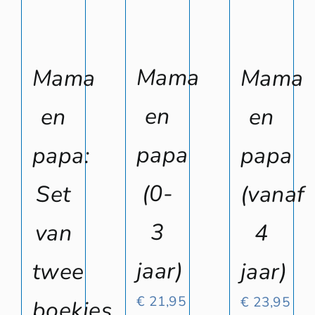
Mama
Mama
Mama
en
en
en
papa
papa:
papa
(0-
Set
(vanaf
3
van
4
jaar)
twee
jaar)
€
21,95
€
23,95
boekjes