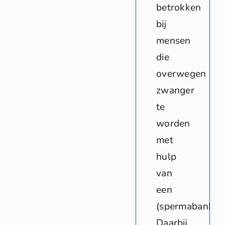
betrokken
bij
mensen
die
overwegen
zwanger
te
worden
met
hulp
van
een
(spermabank)d
Daarbij